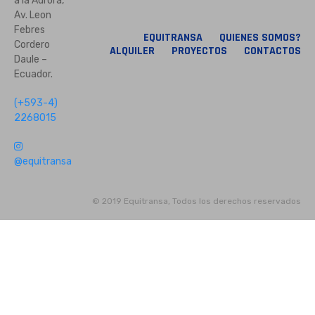
a la Aurora,
Av. Leon
Febres
EQUITRANSA
QUIENES SOMOS?
Cordero
ALQUILER
PROYECTOS
CONTACTOS
Daule –
Ecuador.
(+593-4)
2268015
@equitransa
© 2019 Equitransa, Todos los derechos reservados