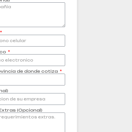
ico
ovincia de donde cotiza
nal)
xtras (Opcional)