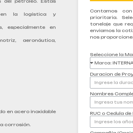
 del petróleo. Estas
Contamos con 
en la logística y
prioritaria. Se
tonelaje que re
es, especialmente en
enviamos la coti
nos proporcione
triz, aeronáutica,
Seleccione la Ma
Duracion de Pro
Nombres Compl
o en acero inoxidable
RUC o Cedula de
la corrosión.
Compañía (Opcio