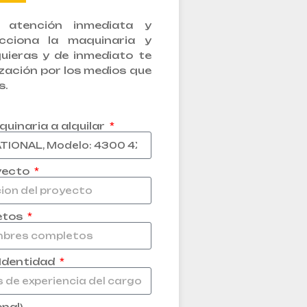
atención inmediata y
lecciona la maquinaria y
quieras y de inmediato te
zación por los medios que
s.
quinaria a alquilar
yecto
etos
 Identidad
nal)